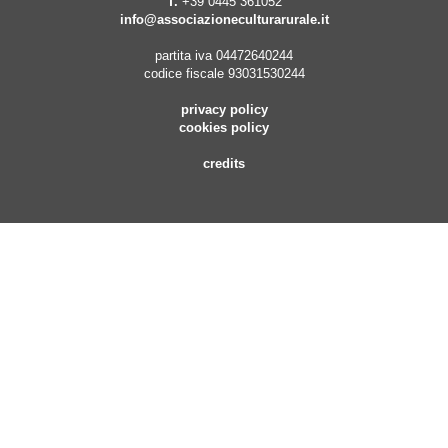
T.
+39 0445 361052
info@associazioneculturarurale.it
partita iva 04472640244
codice fiscale 93031530244
privacy policy
cookies policy
credits