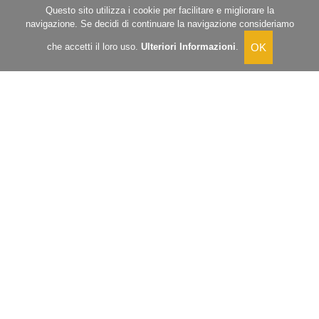
Questo sito utilizza i cookie per facilitare e migliorare la
navigazione. Se decidi di continuare la navigazione consideriamo
che accetti il loro uso.
Ulteriori Informazioni
.
DIRIGENTI VENATORI: SE CI SIETE,
BATTETE UN COLPO!!!
23.03.2023
Chi ha tempo non aspetti tempo, ribadivamo in un
comunicato diramato in data 6 marzo 2023 dal titolo
“LE GIUNTE REGIONALI APPROVINO PER TEMPO I
CALENDARI VENATORI”.
LEGGI TUTTO