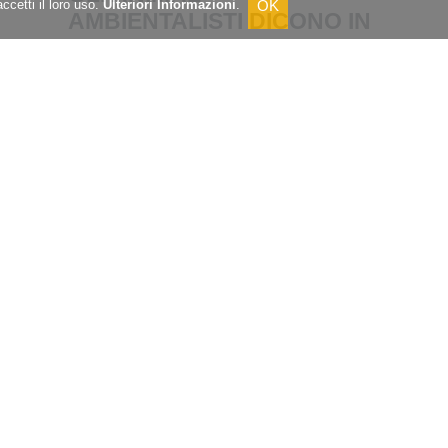
ccetti il loro uso.
Ulteriori Informazioni
.
AMBIENTALISTI DICONO IN
UN COMUNICATO CHE LA
NUTRIA “È UN ANIMALE
TIMIDO E AFFATTO
AGGRESSIVO..."
23.04.2021
LEGGI TUTTO
GIORNATA
INTERNAZIONALE DELLA
TERRA