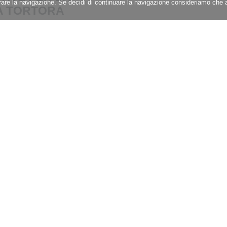
iorare la navigazione. Se decidi di continuare la navigazione consideriamo che a
A TORTORA
 RURALE IN