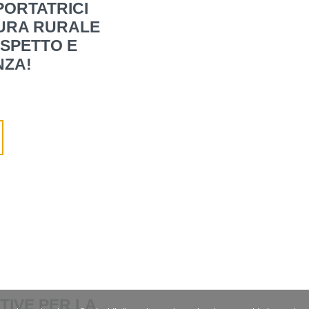
 PORTATRICI
URA RURALE
ISPETTO E
NZA!
ITIVE PER LA