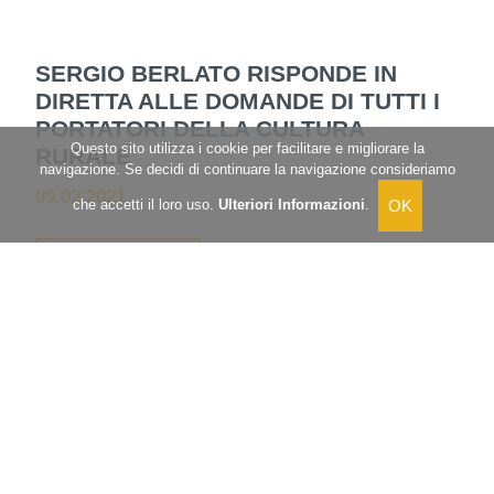
SERGIO BERLATO RISPONDE IN
DIRETTA ALLE DOMANDE DI TUTTI I
PORTATORI DELLA CULTURA
Questo sito utilizza i cookie per facilitare e migliorare la
RURALE
navigazione. Se decidi di continuare la navigazione consideriamo
09.02.2021
che accetti il loro uso.
Ulteriori Informazioni
.
LEGGI TUTTO